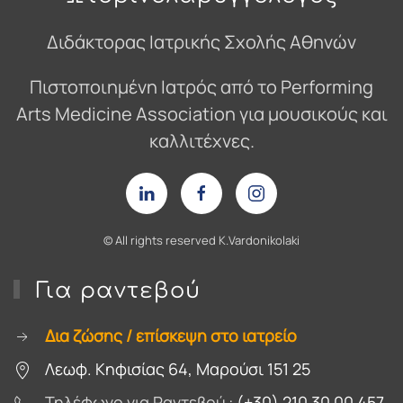
Διδάκτορας Ιατρικής Σχολής Αθηνών
Πιστοποιημένη Ιατρός από το Performing
Arts Medicine Association για μουσικούς και
καλλιτέχνες.
© Αll rights reserved Κ.Vardonikolaki
Για ραντεβού
Δια ζώσης / επίσκεψη στο ιατρείο
Λεωφ. Κηφισίας 64, Μαρούσι 151 25
Τηλέφωνο για Ραντεβού :
(+30) 210 30 00 457