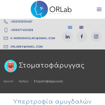
Skip
to
+302103000457
main
+306977400259
content
K.VARDONIKOLAKI@GMAIL.COM
ORLABKV@GMAIL.COM
Στοματοφάρυγγας
Αρχική
Άρθρα
Στοματοφάρρυγγας
Υπερτροφία αμυγδαλών